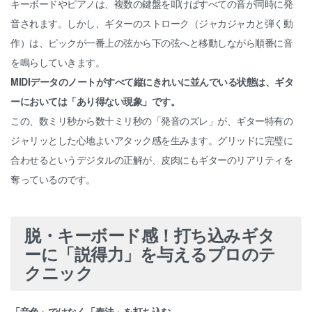
キーボードやピアノは、複数の鍵盤を叩けばすべての音が同時に発
音されます。しかし、ギターのストローク（ジャカジャカと弾く動
作）は、ピックが一番上の弦から下の弦へと移動しながら順番に音
を鳴らしていきます。
MIDIデータのノートがすべて縦にきれいに並んでいる状態は、ギタ
ーにおいては「あり得ない現象」です。
この、数ミリ秒から数十ミリ秒の「発音のズレ」が、ギター特有の
ジャリッとした心地よいアタック感を生みます。グリッドに完璧に
合わせるというデジタルの正解が、皮肉にもギターのリアリティを
奪っているのです。
脱・キーボード感！打ち込みギタ
ーに「説得力」を与えるプロのテ
クニック
「音色」ではなく「奏法」を打ち込む。