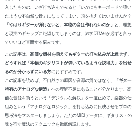
入したものの、いざ打ち込んでみると「いかにもキーボードで弾い
たような不自然な音」になってしまい、頭を抱えてはいませんか？
「やはりギターが弾けないと、本物の音は作れないのか」
と、理想
と現実のギャップに絶望してしまうのは、独学DTMerが必ずと言っ
ていいほど直面する悩みです。
この記事は、
高価な機材を揃えてもギターの打ち込みが上達せず、
どうすれば「本物のギタリストが弾いているような説得力」を出せ
るのか分からずにいる方
におすすめです。
この記事を読めば、不自然さの原因が音源の質ではなく、
「ギター
特有のアナログな構造」
への理解不足にあることが分かります。高
価な音源を買うという「デジタルな解決」を一度止めて、楽器の仕
組みという「アナログなロジック」を打ち込みに反映させるプロの
思考法をマスターしましょう。ただのMIDIデータに、ギタリストの
魂を宿す魔法のテクニックを徹底解説します。