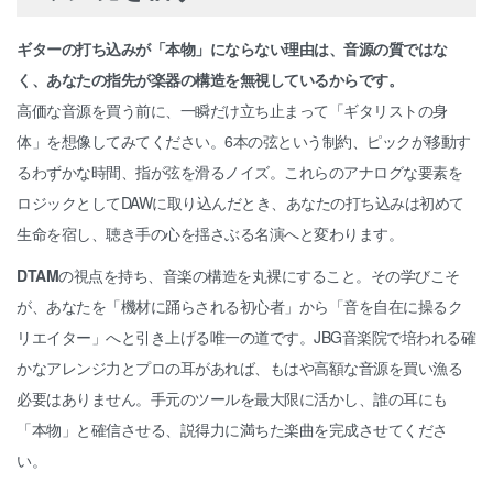
ギターの打ち込みが「本物」にならない理由は、音源の質ではな
く、あなたの指先が楽器の構造を無視しているからです。
高価な音源を買う前に、一瞬だけ立ち止まって「ギタリストの身
体」を想像してみてください。6本の弦という制約、ピックが移動す
るわずかな時間、指が弦を滑るノイズ。これらのアナログな要素を
ロジックとしてDAWに取り込んだとき、あなたの打ち込みは初めて
生命を宿し、聴き手の心を揺さぶる名演へと変わります。
DTAM
の視点を持ち、音楽の構造を丸裸にすること。その学びこそ
が、あなたを「機材に踊らされる初心者」から「音を自在に操るク
リエイター」へと引き上げる唯一の道です。JBG音楽院で培われる確
かなアレンジ力とプロの耳があれば、もはや高額な音源を買い漁る
必要はありません。手元のツールを最大限に活かし、誰の耳にも
「本物」と確信させる、説得力に満ちた楽曲を完成させてくださ
い。