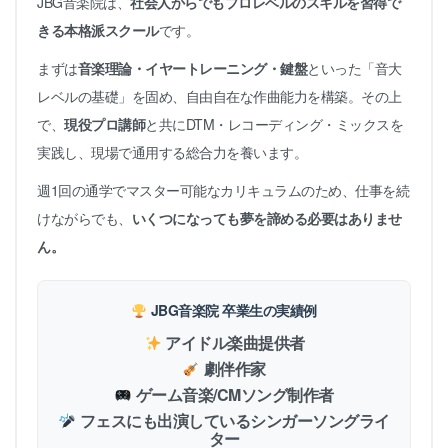
JBG音楽院は、
社会人からでもプロレベルのスキルを習得で
きる本格派スクール
です。
まずは
音楽理論・イヤートレーニング・鍵盤
といった「音大
レベルの基礎」を固め、自由自在な作曲能力を構築。その上
で、
現役プロ講師
と共にDTM・レコーディング・ミックスを
実践し、現場で通用する総合力を養います。
週1回の通学でマスター可能なカリキュラムのため、仕事を続
けながらでも、
いくつになっても夢を諦める必要はありませ
ん。
JBG音楽院 卒業生の実績例
アイドル楽曲提供者
劇伴作家
ゲーム音楽/CMソング制作者
フェスにも出演しているシンガーソングライ
ター