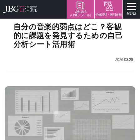
資料請求
MENU
学校説明・無料体験
（LINE／メール）
自分の音楽的弱点はどこ？客観
的に課題を発見するための自己
分析シート活用術
2026.03.20