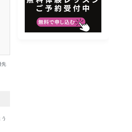
優先
ょう