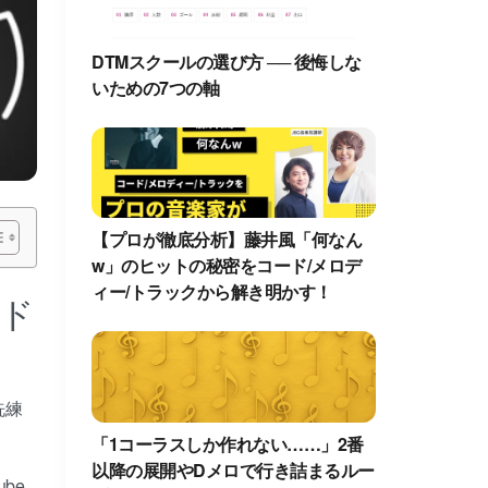
DTMスクールの選び方 ── 後悔しな
いための7つの軸
【プロが徹底分析】藤井風「何なん
w」のヒットの秘密をコード/メロデ
ィー/トラックから解き明かす！
ド
洗練
「1コーラスしか作れない……」2番
以降の展開やDメロで行き詰まるルー
be