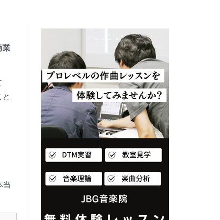
商業
て
こと
本当