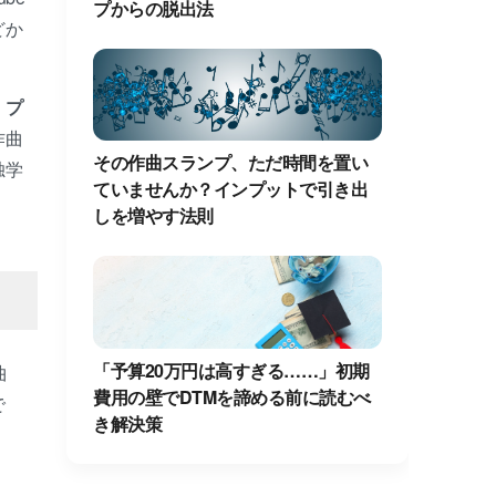
プからの脱出法
どか
、
プ
作曲
その作曲スランプ、ただ時間を置い
独学
ていませんか？インプットで引き出
しを増やす法則
「予算20万円は高すぎる……」初期
曲
費用の壁でDTMを諦める前に読むべ
で
き解決策