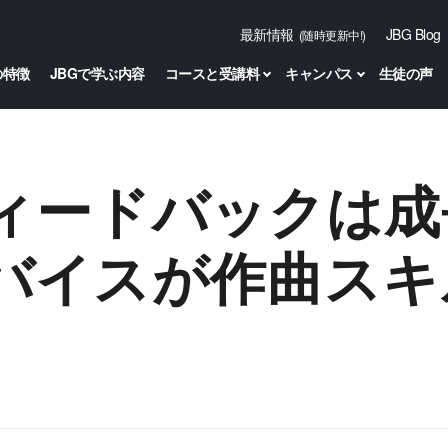
最新情報
JBG Blog
(随時更新中!)
の特徴
JBGで学ぶ内容
コースと受講料
キャンパス
生徒の声
ィードバックは成
バイスが作曲スキ