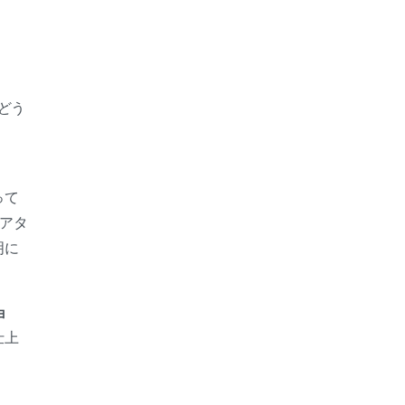
どう
って
アタ
明に
ョ
仕上