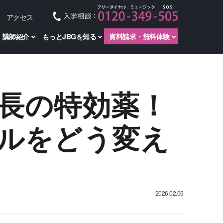
アクセス
講師紹介
もっとJBGを知る
資料請求・無料体験
長の特効薬！
ルをどう変え
2026.02.06