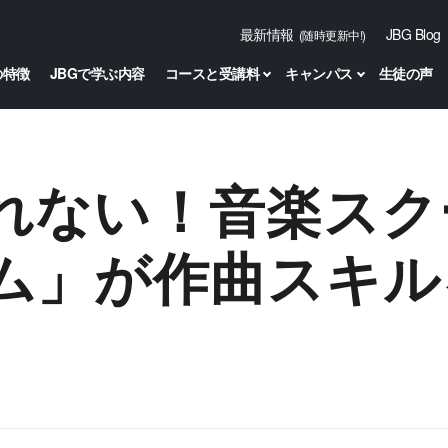
最新情報
JBG Blog
(随時更新中!)
の特徴
JBGで学ぶ内容
コースと受講料
キャンパス
生徒の声
れない！音楽スク
ム」が作曲スキル