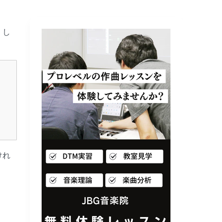
。し
けれ