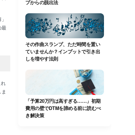
プからの脱出法
解」
の最
その作曲スランプ、ただ時間を置い
ていませんか？インプットで引き出
しを増やす法則
これ
しま
「予算20万円は高すぎる……」初期
費用の壁でDTMを諦める前に読むべ
き解決策