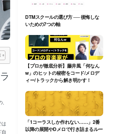
DTMスクールの選び方 ── 後悔しな
いための7つの軸
【プロが徹底分析】藤井風「何なん
ュラ
w」のヒットの秘密をコード/メロデ
ィー/トラックから解き明かす！
の、
「1コーラスしか作れない……」2番
では
以降の展開やDメロで行き詰まるルー
ざ自