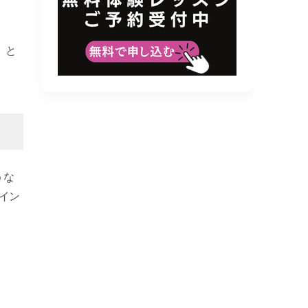
」と
うな
イン