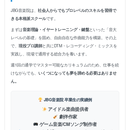
JBG音楽院は、
社会人からでもプロレベルのスキルを習得で
きる本格派スクール
です。
まずは
音楽理論・イヤートレーニング・鍵盤
といった「音大
レベルの基礎」を固め、自由自在な作曲能力を構築。その上
で、
現役プロ講師
と共にDTM・レコーディング・ミックスを
実践し、現場で通用する総合力を養います。
週1回の通学でマスター可能なカリキュラムのため、仕事を続
けながらでも、
いくつになっても夢を諦める必要はありませ
ん。
JBG音楽院 卒業生の実績例
アイドル楽曲提供者
劇伴作家
ゲーム音楽/CMソング制作者