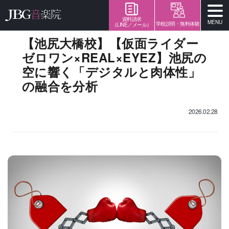
資料請求
MENU
学校説明・無料体験
（LINE／メール）
【池尻大橋校】【仮面ライダー
ゼロワン×REAL×EYEZ】池尻の
空に響く「デジタルと肉体性」
の融合を分析
2026.02.28