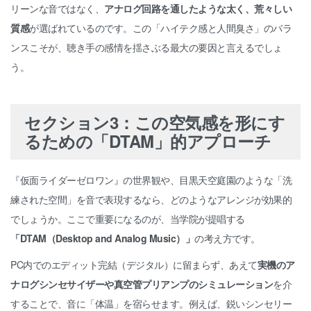
リーンな音ではなく、
アナログ回路を通したような太く、荒々しい
質感
が選ばれているのです。この「ハイテク感と人間臭さ」のバラ
ンスこそが、聴き手の感情を揺さぶる最大の要因と言えるでしょ
う。
セクション3：この空気感を形にす
るための「DTAM」的アプローチ
『仮面ライダーゼロワン』の世界観や、目黒天空庭園のような「洗
練された空間」を音で表現するなら、どのようなアレンジが効果的
でしょうか。ここで重要になるのが、当学院が提唱する
「DTAM（Desktop and Analog Music）」
の考え方です。
PC内でのエディット完結（デジタル）に留まらず、あえて
実機のア
ナログシンセサイザーや真空管プリアンプのシミュレーション
を介
することで、音に「体温」を宿らせます。例えば、鋭いシンセリー