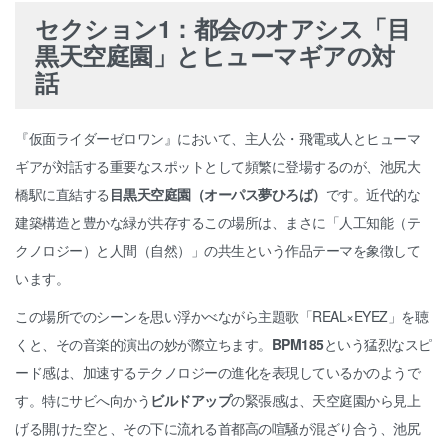
セクション1：都会のオアシス「目
黒天空庭園」とヒューマギアの対
話
『仮面ライダーゼロワン』において、主人公・飛電或人とヒューマ
ギアが対話する重要なスポットとして頻繁に登場するのが、池尻大
橋駅に直結する
目黒天空庭園（オーパス夢ひろば）
です。近代的な
建築構造と豊かな緑が共存するこの場所は、まさに「人工知能（テ
クノロジー）と人間（自然）」の共生という作品テーマを象徴して
います。
この場所でのシーンを思い浮かべながら主題歌「REAL×EYEZ」を聴
くと、その音楽的演出の妙が際立ちます。
BPM185
という猛烈なスピ
ード感は、加速するテクノロジーの進化を表現しているかのようで
す。特にサビへ向かう
ビルドアップ
の緊張感は、天空庭園から見上
げる開けた空と、その下に流れる首都高の喧騒が混ざり合う、池尻