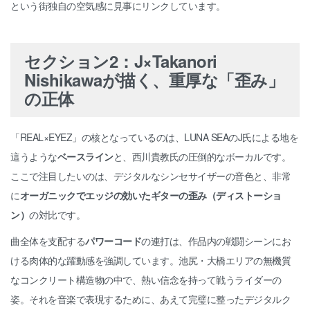
という街独自の空気感に見事にリンクしています。
セクション2：J×Takanori
Nishikawaが描く、重厚な「歪み」
の正体
「REAL×EYEZ」の核となっているのは、LUNA SEAのJ氏による地を
這うような
ベースライン
と、西川貴教氏の圧倒的なボーカルです。
ここで注目したいのは、デジタルなシンセサイザーの音色と、非常
に
オーガニックでエッジの効いたギターの歪み（ディストーショ
ン）
の対比です。
曲全体を支配する
パワーコード
の連打は、作品内の戦闘シーンにお
ける肉体的な躍動感を強調しています。池尻・大橋エリアの無機質
なコンクリート構造物の中で、熱い信念を持って戦うライダーの
姿。それを音楽で表現するために、あえて完璧に整ったデジタルク