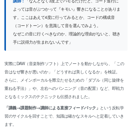
講師：
「なんとなく3度上でハモるだけだと、コード進行に
よっては音がぶつかって『キモい』響きになることがありま
す。ここはあえて4度に行ってみるとか、コードの構成音
（コードトーン）を意識して音を選んでみよう。
なぜこの音に行くべきなのか、理論的な理由がないと、聴き
手に説得力が生まれないんです」
実際にDAW（音楽制作ソフト）上でノートを動かしながら、「この
音はなぜ響きが悪いのか」「どうすれば美しくなるか」を検証。
さらに、メインボーカルを際立たせるための「ダブル（同じ旋律を
重ねる手法）」や、左右へのパンニング（音の配置）など、即戦力
となるミックスのテクニックも伝授されました。
「講義→課題制作→講師による直接フィードバック」
という反転学
習のサイクルを回すことで、知識は確かなスキルへと定着していき
ます。