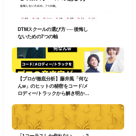
DTMスクールの選び方 ── 後悔し
ないための7つの軸
【プロが徹底分析】藤井風「何な
んw」のヒットの秘密をコード/メ
ロディー/トラックから解き明か
す！
「1コーラスしか作れない……」2