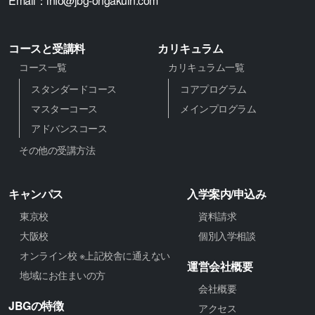
Email：
info@jbg-ongakuin.com
コースと受講料
カリキュラム
コース一覧
カリキュラム一覧
スタンダードコース
コアプログラム
マスターコース
メインプログラム
アドバンスコース
その他の受講方法
キャンパス
入学案内/申込み
東京校
資料請求
大阪校
個別入学相談
オンライン校 ※上記校舎に通えない
運営会社概要
地域にお住まいの方
会社概要
JBGの特徴
アクセス