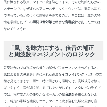
風に流される歌声、マイクに吹き込むノイズ。そんな制約だらけの
ステージで、なぜ彼らのアコースティックサウンドは、観客の耳元
で鳴っているかのような親密さを保てるのか。そこには、屋外の特
性を掌握したプロの
風切り音対策
と緻密な
音響設計
があったのでは
ないでしょうか。
「風」を味方にする。倍音の補正
と周波数マネジメントのロジック
音楽制作のプロ視点から彼らの屋外パフォーマンスを分析すると、
風による音の減衰を計算に入れた高度な
イコライジング（EQ）
の技
術が見えてきます。屋外、特に風が吹く環境では、高域成分が散ら
ばりやすく、音が細く聞こえてしまいがちです。スタレビのライブ
では、根本要さんの艶やかなボーカルの
倍音成分
を損なわないよ
う、特定の帯域を強調しつつ、マイクに吹き込む低域の風切り音