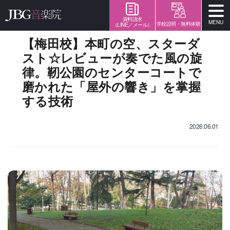
資料請求
MENU
学校説明・無料体験
（LINE／メール）
【梅田校】本町の空、スターダ
スト☆レビューが奏でた風の旋
律。靭公園のセンターコートで
磨かれた「屋外の響き」を掌握
する技術
2026.06.01