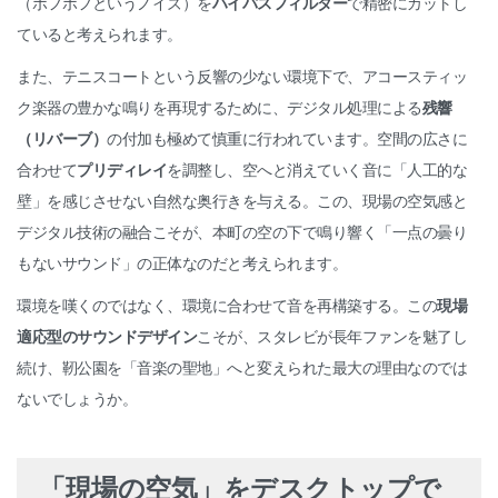
（ボフボフというノイズ）を
ハイパスフィルター
で精密にカットし
ていると考えられます。
また、テニスコートという反響の少ない環境下で、アコースティッ
ク楽器の豊かな鳴りを再現するために、デジタル処理による
残響
（リバーブ）
の付加も極めて慎重に行われています。空間の広さに
合わせて
プリディレイ
を調整し、空へと消えていく音に「人工的な
壁」を感じさせない自然な奥行きを与える。この、現場の空気感と
デジタル技術の融合こそが、本町の空の下で鳴り響く「一点の曇り
もないサウンド」の正体なのだと考えられます。
環境を嘆くのではなく、環境に合わせて音を再構築する。この
現場
適応型のサウンドデザイン
こそが、スタレビが長年ファンを魅了し
続け、靭公園を「音楽の聖地」へと変えられた最大の理由なのでは
ないでしょうか。
「現場の空気」をデスクトップで