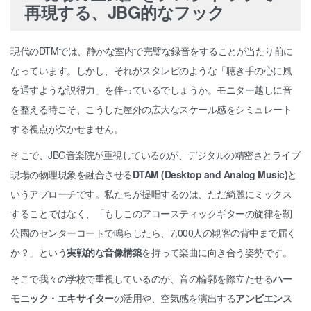
再現する、JBG的なフック
現代のDTMでは、静かな室内で完璧な録音をすることが当たり前に
なっています。しかし、それがスタレビのような「聴き手の心に風
を通すような説得力」を伴っているでしょうか。モニター越しに音
を整える時こそ、こうした屋外の広大なスケール感をシミュレート
する視点が欠かせません。
そこで、JBG音楽院が重視しているのが、デジタルの精密さとライブ
現場の物理現象を融合させる
DTAM (Desktop and Analog Music)
と
いうアプローチです。私たちが提唱するのは、ただ綺麗にミックス
することではなく、「もしこのアコースティックギターの旋律を靭
公園のセンターコートで鳴らしたら、7,000人の観客の背中まで届く
か？」という
実戦的な音像構築
を持って楽曲に向き合う姿勢です。
そこで我々の学校で重視しているのが、音の輪郭を際立たせる
ハー
モニック・エキサイター
の活用や、空気感を演出する
アンビエンス