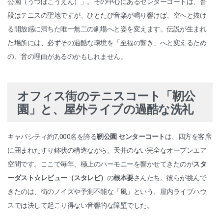
公園（うつぼこうえん）」。その中心にあるセンターコートは、普
段はテニスの聖地ですが、ひとたび音楽が鳴り響けば、空へと抜け
る開放感に満ちた唯一無二の劇場へと姿を変えます。伝説が生まれ
た場所には、必ずその過酷な環境を「至福の響き」へと変えるため
の、音の理由があるのかもしれません。
オフィス街のテニスコート「靭公
園」と、屋外ライブの過酷な洗礼
キャパシティ約7,000名を誇る
靭公園 センターコート
は、四方を客席
に囲まれたすり鉢状の構造ながら、天井のない完全なオープンエア
空間です。ここで毎年、極上のハーモニーを響かせてきたのが
スタ
ーダスト☆レビュー（スタレビ）
の
根本要
さんたち。彼らが挑んで
きたのは、街のノイズや予測不能な「風」という、屋内ライブハウ
スでは決して起こり得ない音響的な障壁でした。