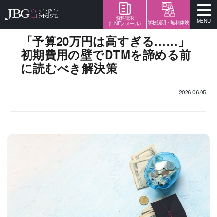
資料請求
MENU
学校説明・無料体験
（LINE／メール）
「予算20万円は高すぎる……」
初期費用の壁でDTMを諦める前
に読むべき解決策
2026.06.05