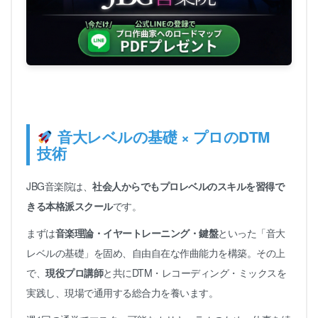
音大レベルの基礎 × プロのDTM
技術
JBG音楽院は、
社会人からでもプロレベルのスキルを習得で
きる本格派スクール
です。
まずは
音楽理論・イヤートレーニング・鍵盤
といった「音大
レベルの基礎」を固め、自由自在な作曲能力を構築。その上
で、
現役プロ講師
と共にDTM・レコーディング・ミックスを
実践し、現場で通用する総合力を養います。