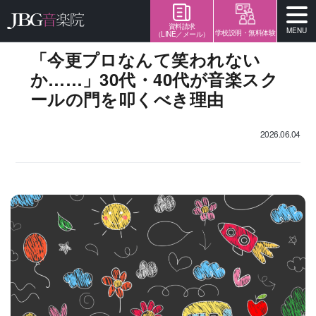
資料請求
MENU
学校説明・無料体験
（LINE／メール）
「今更プロなんて笑われない
か……」30代・40代が音楽スク
ールの門を叩くべき理由
2026.06.04