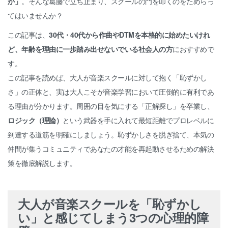
か」
。そんな葛藤で立ち止まり、スクールの門を叩くのをためらっ
てはいませんか？
この記事は、
30代・40代から作曲やDTMを本格的に始めたいけれ
ど、年齢を理由に一歩踏み出せないでいる社会人の方
におすすめで
す。
この記事を読めば、大人が音楽スクールに対して抱く「恥ずかし
さ」の正体と、実は大人こそが音楽学習において圧倒的に有利であ
る理由が分かります。周囲の目を気にする「正解探し」を卒業し、
ロジック（理論）
という武器を手に入れて最短距離でプロレベルに
到達する道筋を明確にしましょう。恥ずかしさを脱ぎ捨て、本気の
仲間が集うコミュニティであなたの才能を再起動させるための解決
策を徹底解説します。
大人が音楽スクールを「恥ずかし
い」と感じてしまう3つの心理的障