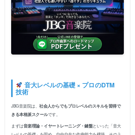
音大レベルの基礎 × プロのDTM
技術
JBG音楽院は、
社会人からでもプロレベルのスキルを習得で
きる本格派スクール
です。
まずは
音楽理論・イヤートレーニング・鍵盤
といった「音大
レベルの基礎」を固め、自由自在な作曲能力を構築。その上