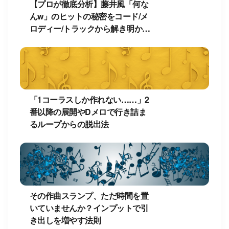
【プロが徹底分析】藤井風「何な
んw」のヒットの秘密をコード/メ
ロディー/トラックから解き明か
す！
「1コーラスしか作れない……」2
番以降の展開やDメロで行き詰ま
るループからの脱出法
その作曲スランプ、ただ時間を置
いていませんか？インプットで引
き出しを増やす法則